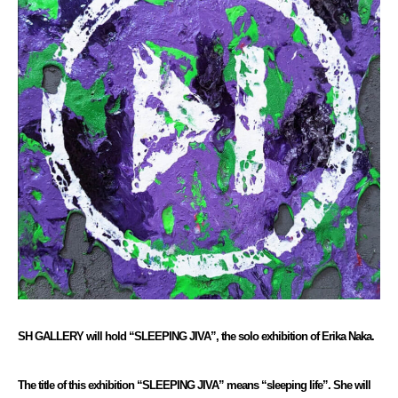
SH GALLERY will hold “SLEEPING JIVA”, the solo exhibition of Erika Naka.
The title of this exhibition “SLEEPING JIVA” means “sleeping life”. She will