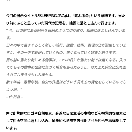
今回の展示タイトル｢SLEEPING JIVA｣は、｢眠れる命｣という意味です。
当た
り前にあると思っていた現代の記号を、
絵画に落とし込んで行きます。
“ 今、目の前にある記号を日記のように切り取り、
絵画に落とし込んでいま
す。
日々の中で目まぐるしく新しい流行、建物、技術、
表現方法が誕生していま
すが、その一方で衰退していくもの、
無くなっていく物事があります。
目の前に当たり前にある物事は、
いつの日にか当たり前では無くなる。
失っ
てからその物事の価値に気づく場合もあるだろうし、
はたまた完全に忘れ去
られてしまうかもしれません。
数十年後、数百年後、
自分の作品はどういう見え方の変化をしているのでし
ょうか。”
– 仲 衿香 –
仲は断片的なロゴや自然風景、
身近な日常生活の事物などを視覚的な要素と
して絵画空間に落とし
込み、抽象的な意味を可視化させた図形を再構築して
います。