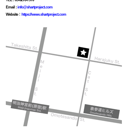
TEL : 03-6278-7970
Email :
info@shartproject.com
Website：
https://www.shartproject.com