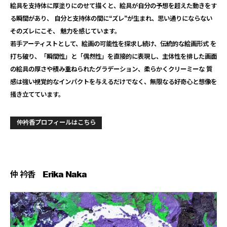
絵具を支持体に厚塗りにのせて描くと、
絵具が自分の予想を超えた動きをす
る瞬間があり、 自分と支持体の間に“ズレ”が生まれ、
思い通りにならない
そのズレにこそ、 魅力を感じています。
若手アーティストとして、絵画の可能性を探求し続け、
伝統的な絵画形式 を
打ち破り、「瞬間性」と「偶然性」を直接的に表現し、
主体性を排した画面
の絵具の厚さや積み重ねられたグラデーション
、柔らかくクリーミーな 質
感は強い視覚的なインパクトを与えるだけでなく、
無限なる好奇心と想像を
掻き立てています。
仲衿香プロフィールはこちら
仲 衿香
Erika Naka