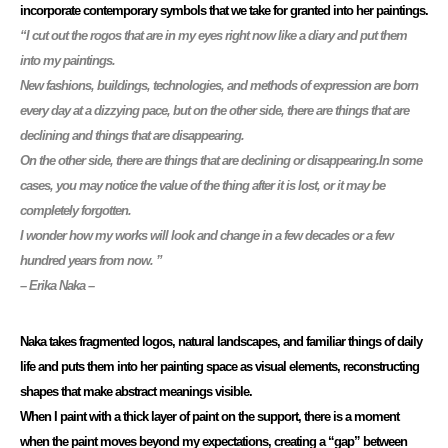
incorporate contemporary symbols that we take for granted into her paintings.
“I cut out the rogos that are in my eyes right now like a diary and put them
into my paintings.
New fashions, buildings, technologies, and methods of expression are born
every day at a dizzying pace, but on the other side, there are things that are
declining and things that are disappearing.
On the other side, there are things that are declining or disappearing.In some
cases, you may notice the value of the thing after it is lost, or it may be
completely forgotten.
I wonder how my works will look and change in a few decades or a few
hundred years from now. ”
– Erika Naka –
Naka takes fragmented logos, natural landscapes, and familiar things of daily
life and puts them into her painting space as visual elements, reconstructing
shapes that make abstract meanings visible.
When I paint with a thick layer of paint on the support, there is a moment
when the paint moves beyond my expectations, creating a “gap” between