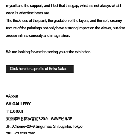
myself and the support, and I feel that this gap, which is not always what I
want, is what fascinates me.
The thickness of the paint, the gradation of the layers, and the soft, creamy
texture of the paintings not only have a strong impact on the viewer, but also
arouse infinite curiosity and imagination.
We are looking forward to seeing you at the exhibition.
Click here for a profile of Erika Naka.
■About
SH GALLERY
〒150-0001
東京都渋谷区神宮前3-20-9 WAVEビル3F
3F, 3Chome−20−9 Jingumae, Shibuya-ku, Tokyo