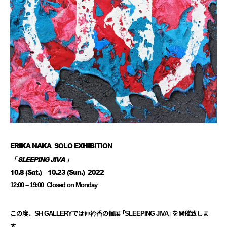
ERIKA NAKA
SOLO EXHIBITION
「 SLEEPING JIVA 」
10.8 (Sat.) – 10.23 (Sun.) 2022
12:00 – 19:00 Closed on Monday
この度、SH GALLERYでは仲衿香の個展 ｢SLEEPING JIVA｣ を開催致しま
す。