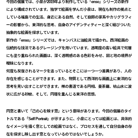
今回の個展では、小泉が2019年より制作している「enso」
シリーズの新作
により構成されています。
独学で絵画を学んだ小泉は、
現在も制作の拠点と
している福島での生活、身近にある自然、
そして庭師の家系やカリグラフィ
ーの影響から、東洋的な思考、
自身のアイデンティティーと深く結びついた
抽象的な絵画を探求し
ています。
新作の「enso」シリーズでは、キャンバスに油絵具で描かれ、
西洋絵画の
伝統的な技法であるグレージングを用いています。
透明度の高い絵具で何層
にも塗り重ねられた画面は、
深く透明感のある色彩をみせ、図と地の境界が
曖昧になります。
何度も反復されるマークを追っているとそこには一つ一つ差異があ
り、人の
存在を感じることができます。また、
物質として西洋的な画面上に東洋的な
思考を見い出すことができま
す。禅の書道である円相、曼荼羅、枯山水に波
状に広がる砂紋、
そして、円環を重んじる東洋の思想。
円窓と書いて「己の心を映す窓」という意味があります。
今回の個展のタイ
トルである「Self Portrait」が示すように、小泉にとっては絵画とは、
具体的
なイメージを描く窓としての絵画ではなく、
プロセスを通して自分自身の存
在を探求し映し出す窓となっている
のではないでしょうか。