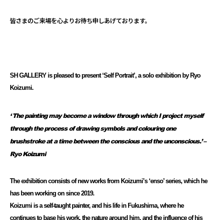
皆さまのご来場を心よりお待ち申しあげております。
SH GALLERY is pleased to present ‘Self Portrait’, a solo exhibition by Ryo
Koizumi.
‘ The painting may become a window through which I project myself
through the process of drawing symbols and colouring one
brushstroke at a time between the conscious and the unconscious.’ –
Ryo Koizumi
The exhibition consists of new works from Koizumi’s ‘enso’ series, which he
has been working on since 2019.
Koizumi is a self-taught painter, and his life in Fukushima, where he
continues to base his work, the nature around him, and the influence of his