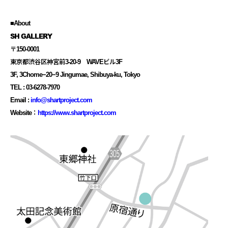
■About
SH GALLERY
〒150-0001
東京都渋谷区神宮前3-20-9 WAVEビル3F
3F, 3Chome−20−9 Jingumae, Shibuya-ku, Tokyo
TEL : 03-6278-7970
Email :
info@shartproject.com
Website：
https://www.shartproject.com