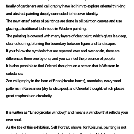
family of gardeners and calligraphy have led him to explore oriental thinking
and abstract painting deeply connected to his own identity.
The new ‘enso’ series of paintings are done in oil paint on canvas and use
glazing, a traditional technique in Western painting.
The painting is covered with many layers of clear paint, which gives it a deep,
clear colouring, blurring the boundary between figure and landscapes.
If you follow the symbols that are repeated over and over again, there are
differences there one by one, and you can feel the presence of people.
It is also possible to find Oriental thoughts on a screen that is Western in
substance.
Zen calligraphy in the form of Enso(circular forms), mandalas, wavy sand
patterns in Karesansui (dry landscapes), and Oriental thought, which places
great emphasis on circularity.
It is written as ‘’Enso(circular window)‘’ and means a window that reflects your
own soul.
As the title of this exhibition, Self Portrait, shows, for Koizumi, painting is not