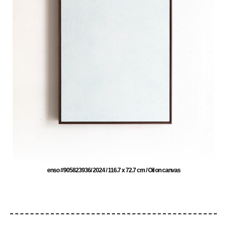
enso #905823936/ 2024 / 116.7 x 72.7 cm / Oil on canvas