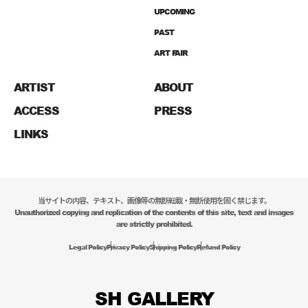
UPCOMING
PAST
ART FAIR
ARTIST
ABOUT
ACCESS
PRESS
LINKS
当サイトの内容、テキスト、画像等の無断転載・無断使用を固く禁じます。
Unauthorized copying and replication of the contents of this site, text and images
are strictly prohibited.
Legal Policy
Privacy Policy
Shipping Policy
Refund Policy
SH GALLERY