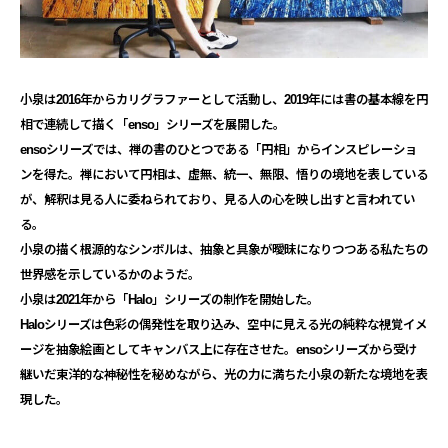
小泉は2016年からカリグラファーとして活動し、
2019年には書の基本線を円
相で連続して描く「enso」
シリーズを展開した。
ensoシリーズでは、禅の書のひとつである「円相」
からインスピレーショ
ンを得た。禅において円相は、虚無、統一、
無限、悟りの境地を表している
が、
解釈は見る人に委ねられており、
見る人の心を映し出すと言われてい
る。
小泉の描く根源的なシンボルは、
抽象と具象が曖昧になりつつある私たちの
世界感を示しているかの
ようだ。
小泉は2021年から「Halo」シリーズの制作を開始した。
Haloシリーズは色彩の偶発性を取り込み、
空中に見える光の純粋な視覚イメ
ージを抽象絵画としてキャンバス
上に存在させた。
ensoシリーズから受け
継いだ東洋的な神秘性を秘めながら、
光の力に満ちた小泉の新たな境地を表
現した。