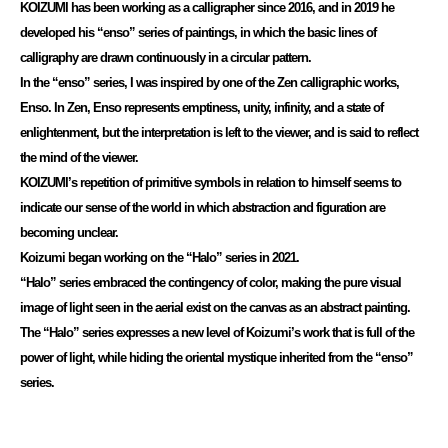
KOIZUMI has been working as a calligrapher since 2016, and in 2019 he
developed his “enso” series of paintings, in which the basic lines of
calligraphy are drawn continuously in a circular pattern.
In the “enso” series, I was inspired by one of the Zen calligraphic works,
Enso. In Zen, Enso represents emptiness, unity, infinity, and a state of
enlightenment, but the interpretation is left to the viewer, and is said to reflect
the mind of the viewer.
KOIZUMI’s repetition of primitive symbols in relation to himself seems to
indicate our sense of the world in which abstraction and figuration are
becoming unclear.
Koizumi began working on the “Halo” series in 2021.
“Halo” series embraced the contingency of color, making the pure visual
image of light seen in the aerial exist on the canvas as an abstract painting.
The “Halo” series expresses a new level of Koizumi’s work that is full of the
power of light, while hiding the oriental mystique inherited from the “enso”
series.